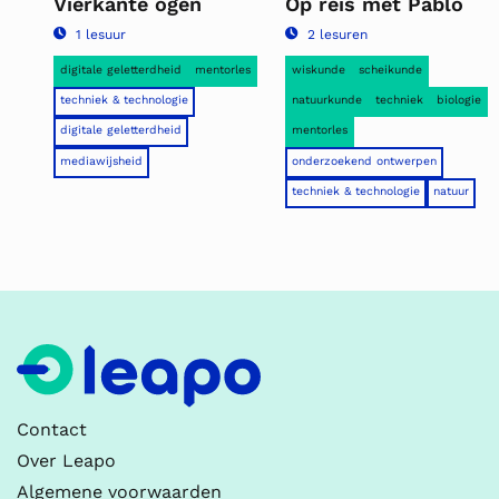
Vierkante ogen
Op reis met Pablo
1 lesuur
2 lesuren
digitale geletterdheid
mentorles
wiskunde
scheikunde
techniek & technologie
natuurkunde
techniek
biologie
digitale geletterdheid
mentorles
mediawijsheid
onderzoekend ontwerpen
techniek & technologie
natuur
Contact
Over Leapo
Algemene voorwaarden