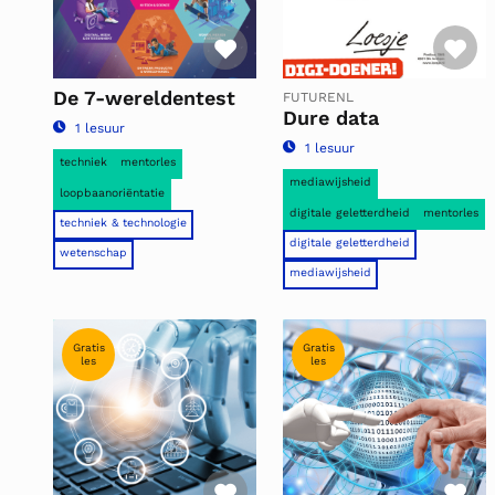
Favoriet
Fa
De 7-wereldentest
FUTURENL
Dure data
1 lesuur
1 lesuur
techniek
mentorles
mediawijsheid
loopbaanoriëntatie
digitale geletterdheid
mentorles
techniek & technologie
digitale geletterdheid
wetenschap
mediawijsheid
Gratis
Gratis
les
les
Favoriet
Fa