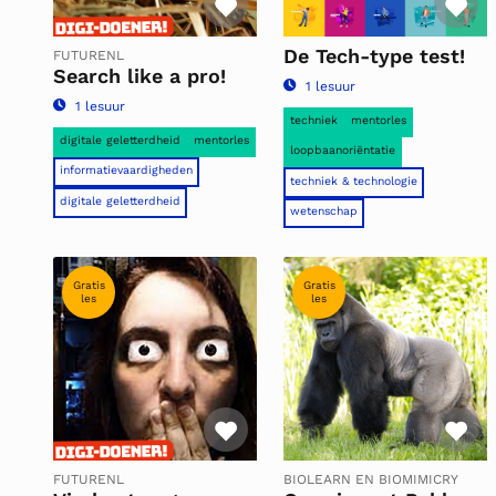
Favoriet
Fa
De Tech-type test!
FUTURENL
Search like a pro!
1 lesuur
1 lesuur
techniek
mentorles
digitale geletterdheid
mentorles
loopbaanoriëntatie
informatievaardigheden
techniek & technologie
digitale geletterdheid
wetenschap
Gratis
Gratis
les
les
Favoriet
Fa
FUTURENL
BIOLEARN EN BIOMIMICRY