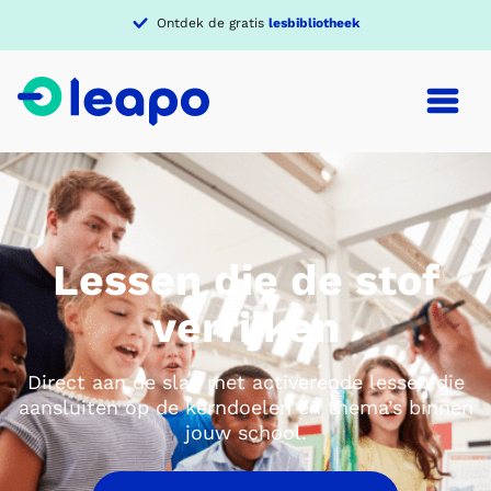
Verdiep je in een
thema
Lessen die de stof
verrijken
Direct aan de slag met activerende lessen die
aansluiten op de kerndoelen en thema’s binnen
jouw school.