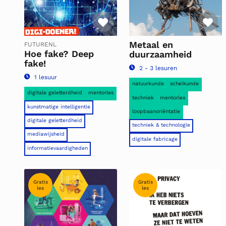
Favoriet
Fa
Metaal en
FUTURENL
Hoe fake? Deep
duurzaamheid
fake!
2 - 3 lesuren
1 lesuur
natuurkunde
scheikunde
digitale geletterdheid
mentorles
techniek
mentorles
kunstmatige intelligentie
loopbaanoriëntatie
digitale geletterdheid
techniek & technologie
mediawijsheid
digitale fabricage
informatievaardigheden
Gratis
Gratis
les
les