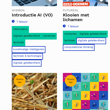
WISMON
FUTURENL
Introductie AI (VO)
Klooien met
lichamen
1 lesuur
1 lesuur
informatica
mentorles
digitale geletterdheid
digitale geletterdheid
mentorles
techniek
digitale geletterdheid
techniek
computational thinking
kunstmatige intelligentie
techniek & technologie
digitale geletterdheid
Gratis
Gratis
les
les