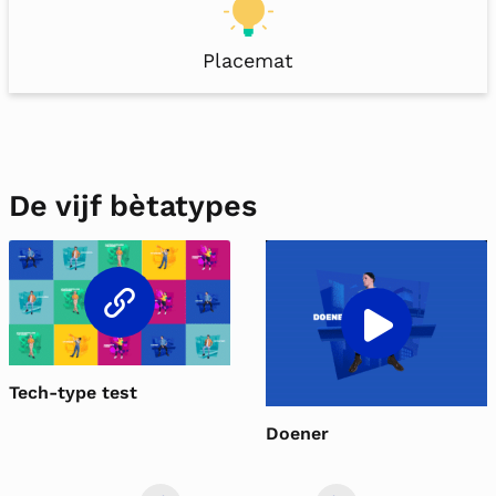
Placemat
De vijf bètatypes
len
Vi
Tech-type test
Doener