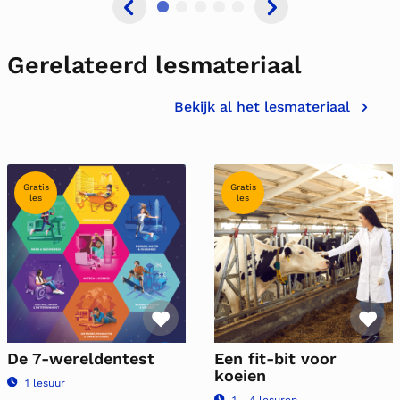
Gerelateerd lesmateriaal
Bekijk al het lesmateriaal
Gratis
Gratis
les
les
riet
Favoriet
Fa
De 7-wereldentest
Een fit-bit voor
koeien
1 lesuur