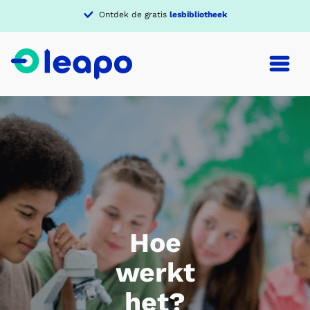
Verdiep je in een
thema
Hoe
werkt
het?