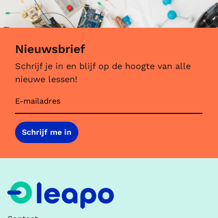
Nieuwsbrief
Schrijf je in en blijf op de hoogte van alle
nieuwe lessen!
E
-
m
a
Schrijf me in
i
l
a
d
r
e
s