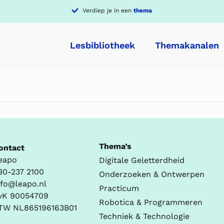
Verdiep je in een
thema
Lesbibliotheek
Themakanalen
Thema’s
ontact
eapo
Digitale Geletterdheid
30-237 2100
Onderzoeken & Ontwerpen
nfo@leapo.nl
Practicum
vK 90054709
Robotica & Programmeren
TW NL865196163B01
Techniek & Technologie