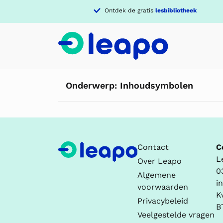
Ontdek de gratis
lesbibliotheek
Onderwerp:
Inhoudsymbolen
Contact
C
L
Over Leapo
0
Algemene
i
voorwaarden
K
Privacybeleid
B
Veelgestelde vragen