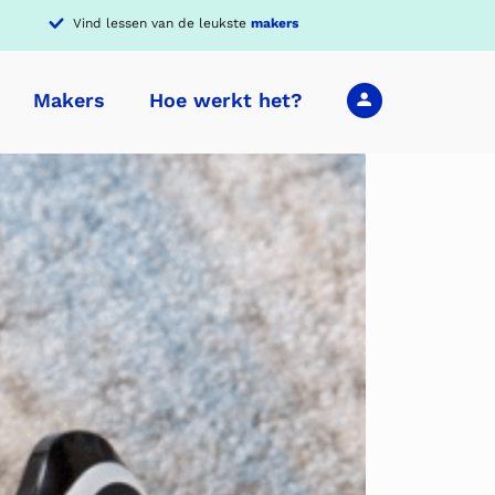
Vind lessen van de leukste
makers
Makers
Hoe werkt het?