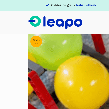
Ontdek de gratis
lesbibliotheek
Gratis
les