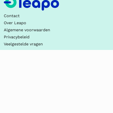
Contact
Over Leapo
Algemene voorwaarden
Privacybeleid
Veelgestelde vragen
Contact
Leapo
030-237 2100
info@leapo.nl
KvK 90054709
BTW NL865196163B01
Thema’s
Digitale Geletterdheid
Onderzoeken & Ontwerpen
Practicum