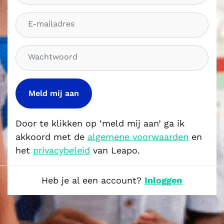
a
E
m
-
m
W
a
a
i
c
l
h
a
t
d
w
r
o
Door te klikken op ‘meld mij aan’ ga ik
e
o
akkoord met de
algemene voorwaarden
en
s
r
het
privacybeleid
van Leapo.
d
Heb je al een account?
Inloggen