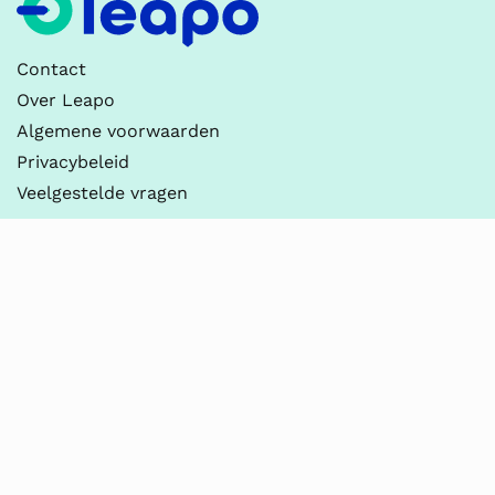
Contact
Over Leapo
Algemene voorwaarden
Privacybeleid
Veelgestelde vragen
Contact
Leapo
030-237 2100
info@leapo.nl
KvK 90054709
BTW NL865196163B01
Thema’s
Digitale Geletterdheid
Onderzoeken & Ontwerpen
Practicum