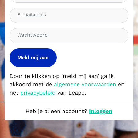
a
E
m
-
m
W
a
a
i
c
l
h
a
t
d
w
r
o
Door te klikken op ‘meld mij aan’ ga ik
e
o
akkoord met de
algemene voorwaarden
en
s
r
het
privacybeleid
van Leapo.
d
Heb je al een account?
Inloggen