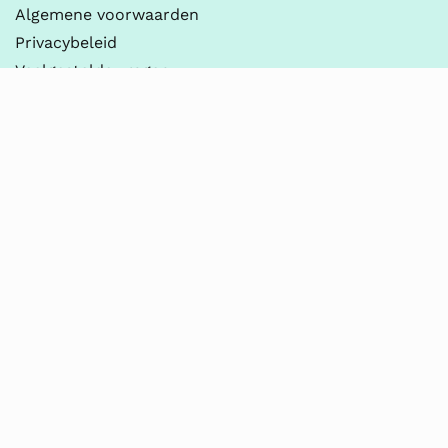
Algemene voorwaarden
Privacybeleid
Veelgestelde vragen
Contact
Leapo
030-237 2100
info@leapo.nl
KvK 90054709
BTW NL865196163B01
Thema’s
Digitale Geletterdheid
Onderzoeken & Ontwerpen
Practicum
Robotica & Programmeren
Techniek & Technologie