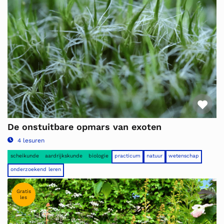
Fav
De onstuitbare opmars van exoten
4 lesuren
scheikunde
aardrijkskunde
biologie
practicum
natuur
wetenschap
onderzoekend leren
Gratis
les