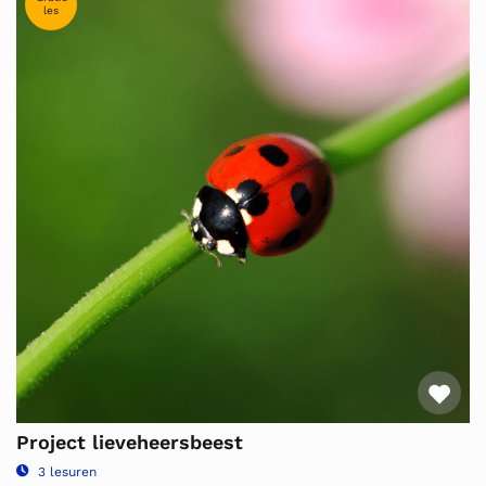
les
Fav
Project lieveheersbeest
3 lesuren