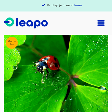
Verdiep je in een
thema
Gratis
les