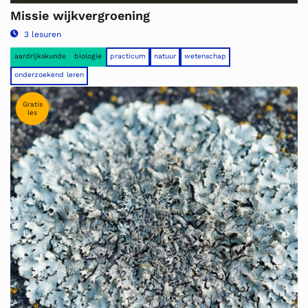
Missie wijkvergroening
3 lesuren
aardrijkskunde
biologie
practicum
natuur
wetenschap
onderzoekend leren
Gratis
les