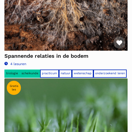
Fav
Spannende relaties in de bodem
4 lesuren
biologie
scheikunde
practicum
natuur
wetenschap
onderzoekend leren
Gratis
les