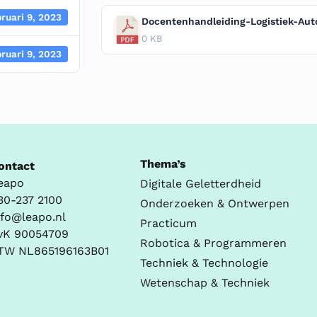
bruari 9, 2023
0 KB
bruari 9, 2023
Thema’s
ontact
eapo
Digitale Geletterdheid
30-237 2100
Onderzoeken & Ontwerpen
nfo@leapo.nl
Practicum
vK 90054709
Robotica & Programmeren
TW NL865196163B01
Techniek & Technologie
Wetenschap & Techniek