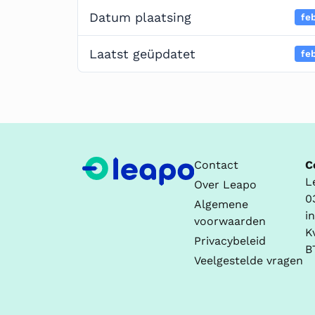
Datum plaatsing
fe
Laatst geüpdatet
fe
Contact
C
L
Over Leapo
0
Algemene
i
voorwaarden
K
Privacybeleid
B
Veelgestelde vragen