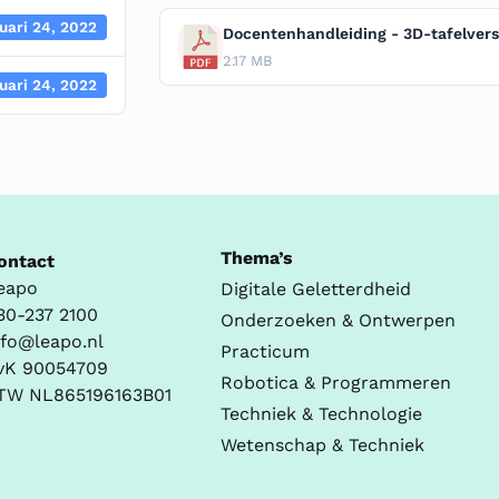
uari 24, 2022
Docentenhandleiding - 3D-tafelversi
2.17 MB
uari 24, 2022
Thema’s
ontact
eapo
Digitale Geletterdheid
30-237 2100
Onderzoeken & Ontwerpen
nfo@leapo.nl
Practicum
vK 90054709
Robotica & Programmeren
TW NL865196163B01
Techniek & Technologie
Wetenschap & Techniek