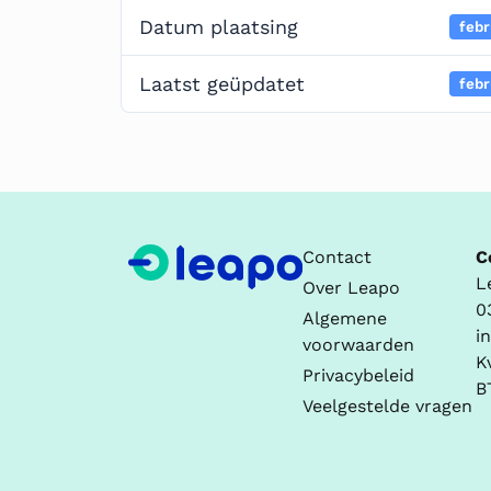
Datum plaatsing
febr
Laatst geüpdatet
febr
Contact
C
L
Over Leapo
0
Algemene
i
voorwaarden
K
Privacybeleid
B
Veelgestelde vragen