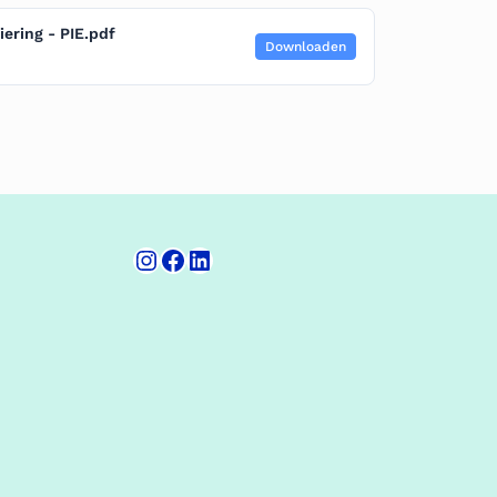
ering - PIE.pdf
Downloaden
Instagram
Facebook
LinkedIn