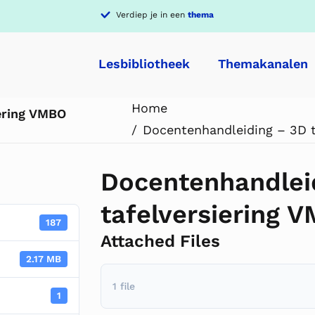
Verdiep je in een
thema
Lesbibliotheek
Themakanalen
Home
ering VMBO
Docentenhandleiding – 3D 
Docentenhandlei
tafelversiering
187
Attached Files
2.17 MB
1 file
1