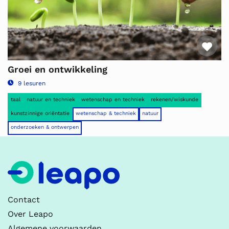
Fav
Groei en ontwikkeling
9 lesuren
taal
natuur en techniek
wetenschap en techniek
rekenen/wiskunde
kunstzinnige oriëntatie
wetenschap & techniek
natuur
onderzoeken & ontwerpen
Contact
Over Leapo
Algemene voorwaarden