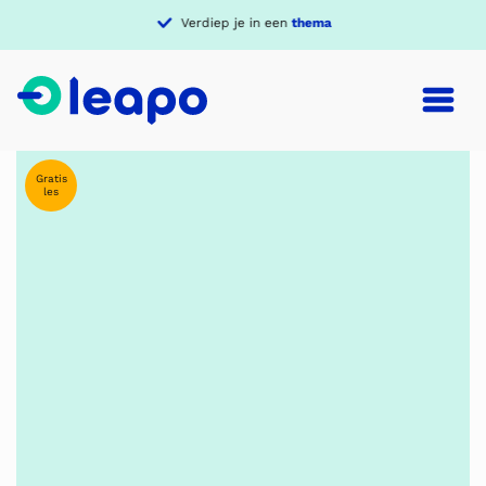
Verdiep je in een
thema
Gratis
les