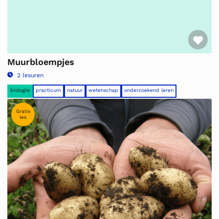
Fav
Muurbloempjes
2 lesuren
biologie
practicum
natuur
wetenschap
onderzoekend leren
Gratis
les