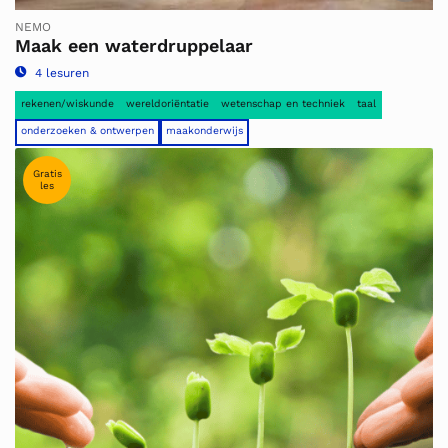
NEMO
Maak een waterdruppelaar
4 lesuren
rekenen/wiskunde
wereldoriëntatie
wetenschap en techniek
taal
onderzoeken & ontwerpen
maakonderwijs
Gratis
les