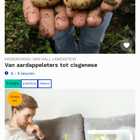
Fav
HOGESCHOOL VAN HALL LARENSTEIN
Van aardappeleters tot cisgenese
6 - 9 lesuren
biologie
practica
natuur
Gratis
les