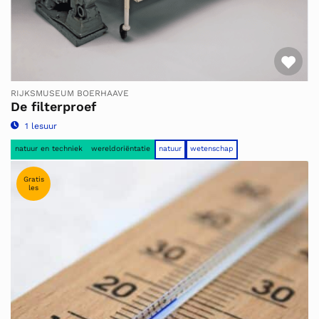
Fav
RIJKSMUSEUM BOERHAAVE
De filterproef
1 lesuur
natuur en techniek
wereldoriëntatie
natuur
wetenschap
Gratis
les