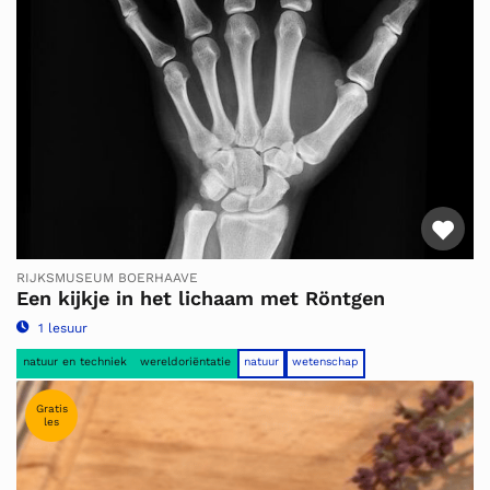
Fav
RIJKSMUSEUM BOERHAAVE
Een kijkje in het lichaam met Röntgen
1 lesuur
natuur en techniek
wereldoriëntatie
natuur
wetenschap
Gratis
les