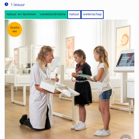
1 lesuur
natuur en techniek
wereldoriëntatie
natuur
wetenschap
Gratis
les