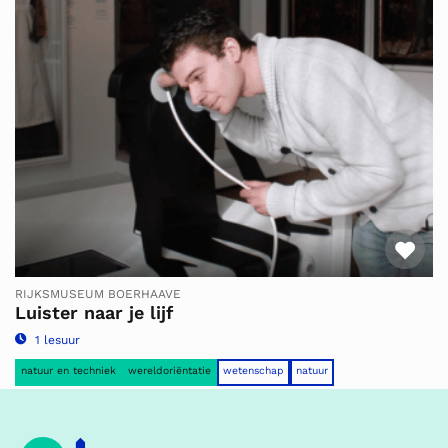
Fav
RIJKSMUSEUM BOERHAAVE
Luister naar je lijf
1 lesuur
natuur en techniek
wereldoriëntatie
wetenschap
natuur