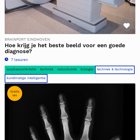
Fav
BRAINPORT EINDHOVEN
Hoe krijg je het beste beeld voor een goede
diagnose?
7 lesuren
loopbaanoriëntatie
techniek
natuurkunde
biologie
techniek & technologie
kunstmatige intelligentie
Gratis
les