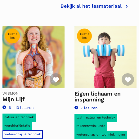
Bekijk al het lesmateriaal
Gratis
Gratis
les
les
riet
Favoriet
Fa
Eigen lichaam en
WISMON
Mijn Lijf
inspanning
6 - 10 lesuren
7 lesuren
natuur en techniek
taal
natuur en techniek
wereldoriëntatie
rekenen/wiskunde
wetenschap & techniek
wetenschap en techniek
gym