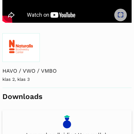
Full
HAVO / VWO / VMBO
klas 2, klas 3
Downloads