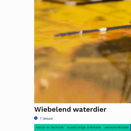
Wiebelend waterdier
1 lesuur
natuur en techniek
kunstzinnige oriëntatie
wereldoriëntatie