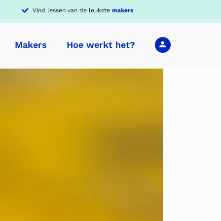
Vind lessen van de leukste
makers
Makers
Hoe werkt het?