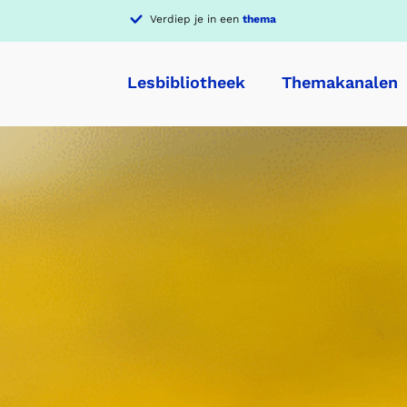
Verdiep je in een
thema
Lesbibliotheek
Themakanalen