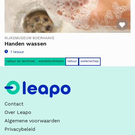
Fav
RIJKSMUSEUM BOERHAAVE
Handen wassen
1 lesuur
natuur en techniek
wereldoriëntatie
natuur
wetenschap
Contact
Over Leapo
Algemene voorwaarden
Privacybeleid