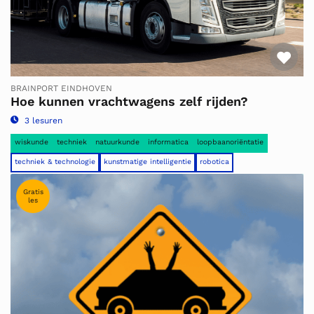
Fav
BRAINPORT EINDHOVEN
Hoe kunnen vrachtwagens zelf rijden?
3 lesuren
wiskunde
techniek
natuurkunde
informatica
loopbaanoriëntatie
techniek & technologie
kunstmatige intelligentie
robotica
Gratis
les