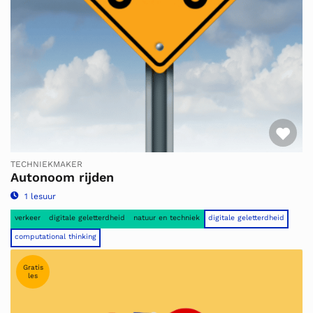
Fav
TECHNIEKMAKER
Autonoom rijden
1 lesuur
verkeer
digitale geletterdheid
natuur en techniek
digitale geletterdheid
computational thinking
Gratis
les