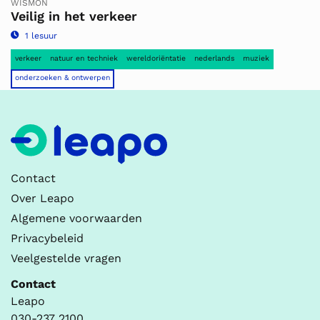
WISMON
Veilig in het verkeer
1 lesuur
verkeer
natuur en techniek
wereldoriëntatie
nederlands
muziek
onderzoeken & ontwerpen
Contact
Over Leapo
Algemene voorwaarden
Privacybeleid
Veelgestelde vragen
Contact
Leapo
030-237 2100