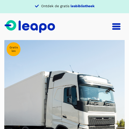
Verdiep je in een
thema
Gratis
les