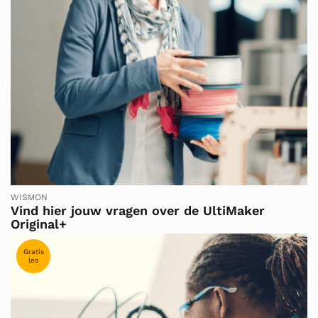
WISMON
Vind hier jouw vragen over de UltiMaker
Original+
Gratis
les