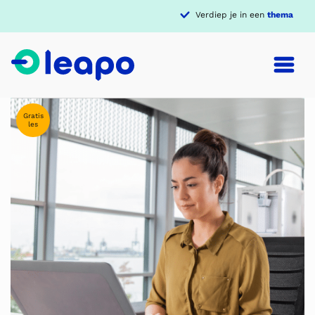
Verdiep je in een
thema
Gratis
les