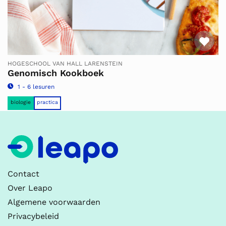
Fav
HOGESCHOOL VAN HALL LARENSTEIN
Genomisch Kookboek
1 - 6 lesuren
biologie
practica
Contact
Over Leapo
Algemene voorwaarden
Privacybeleid