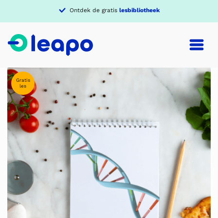
Ontdek de gratis
lesbibliotheek
Gratis
les