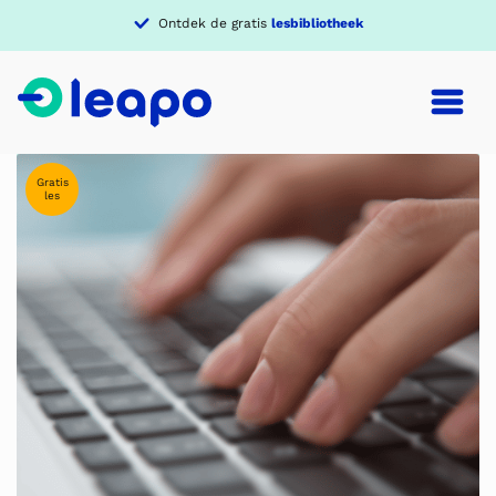
Ontdek de gratis
lesbibliotheek
Gratis
les