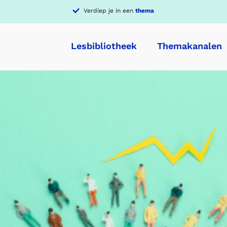
Verdiep je in een
thema
Lesbibliotheek
Themakanalen