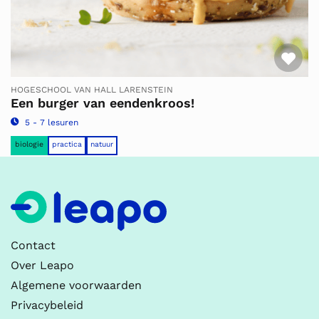
Fav
HOGESCHOOL VAN HALL LARENSTEIN
Een burger van eendenkroos!
5 - 7 lesuren
biologie
practica
natuur
Contact
Over Leapo
Algemene voorwaarden
Privacybeleid