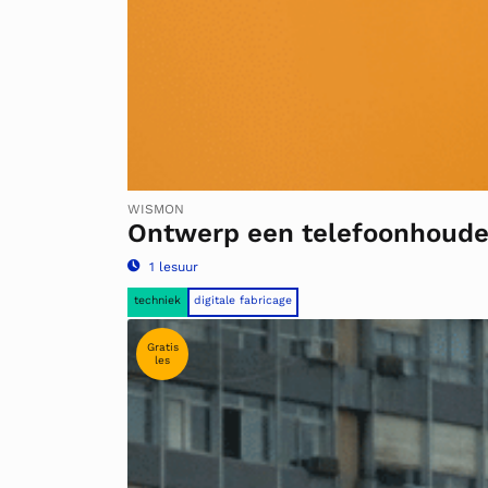
WISMON
Ontwerp een telefoonhouder 
1 lesuur
techniek
digitale fabricage
Gratis
les