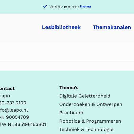
Verdiep je in een
thema
Lesbibliotheek
Themakanalen
Thema’s
ontact
eapo
Digitale Geletterdheid
30-237 2100
Onderzoeken & Ontwerpen
nfo@leapo.nl
Practicum
vK 90054709
Robotica & Programmeren
TW NL865196163B01
Techniek & Technologie