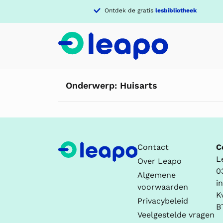
Ontdek de gratis
lesbibliotheek
Onderwerp:
Huisarts
Contact
C
L
Over Leapo
0
Algemene
i
voorwaarden
K
Privacybeleid
B
Veelgestelde vragen