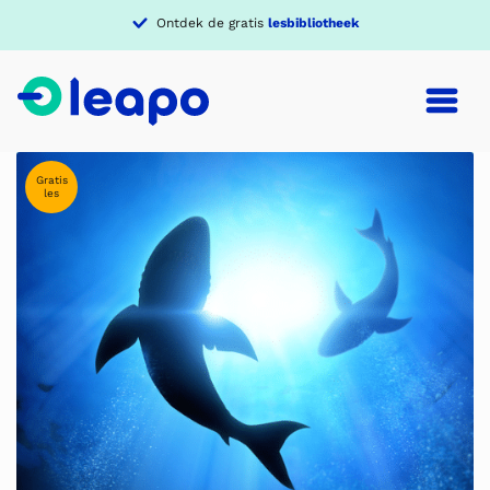
Ontdek de gratis
lesbibliotheek
Gratis
les