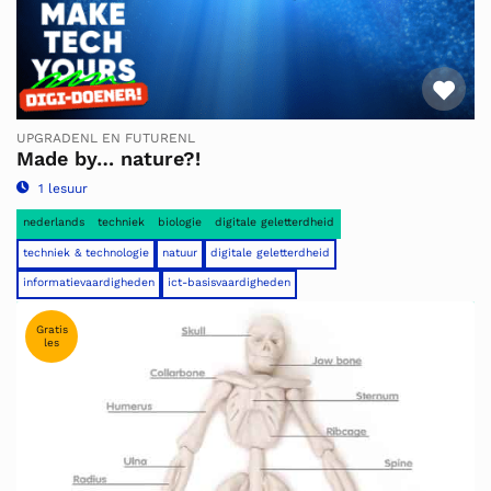
Fav
UPGRADENL EN FUTURENL
Made by… nature?!
1 lesuur
nederlands
techniek
biologie
digitale geletterdheid
techniek & technologie
natuur
digitale geletterdheid
informatievaardigheden
ict-basisvaardigheden
Gratis
les