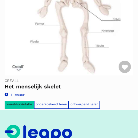
Fav
CREALL
Het menselijk skelet
1 lesuur
wereldoriëntatie
onderzoekend leren
ontwerpend leren