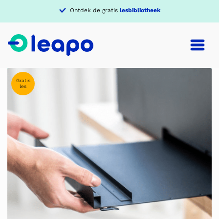
Verdiep je in een
thema
Gratis
les