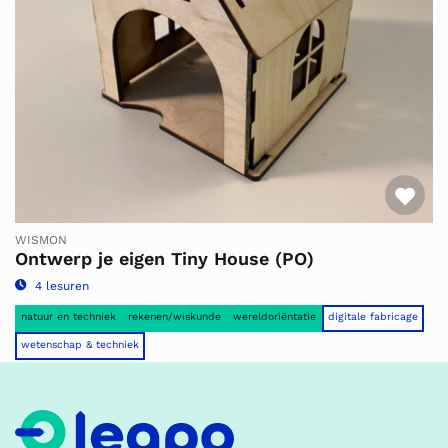
Fav
WISMON
Ontwerp je eigen Tiny House (PO)
4 lesuren
natuur en techniek
rekenen/wiskunde
wereldoriëntatie
digitale fabricage
wetenschap & techniek