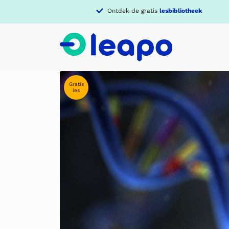
Ontdek de gratis
lesbibliotheek
Gratis
les