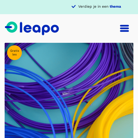
Verdiep je in een
thema
Gratis
les