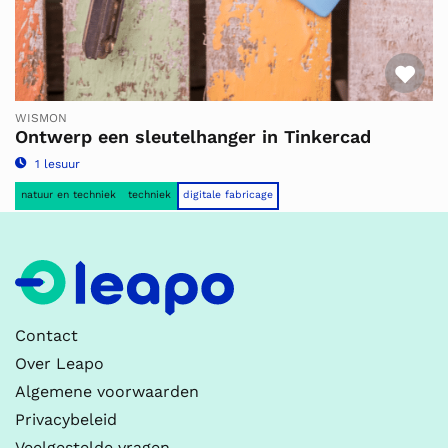
Fav
WISMON
Ontwerp een sleutelhanger in Tinkercad
1 lesuur
natuur en techniek
techniek
digitale fabricage
Contact
Over Leapo
Algemene voorwaarden
Privacybeleid
Veelgestelde vragen