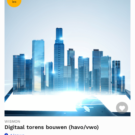
les
Fav
WISMON
Digitaal torens bouwen (havo/vwo)