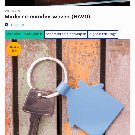
WISMON
Moderne manden weven (HAVO)
1 lesuur
wiskunde
wiskunde b
onderzoeken & ontwerpen
digitale fabricage
Gratis
les