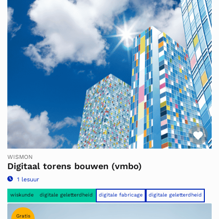
Fav
WISMON
Digitaal torens bouwen (vmbo)
1 lesuur
wiskunde
digitale geletterdheid
digitale fabricage
digitale geletterdheid
Gratis