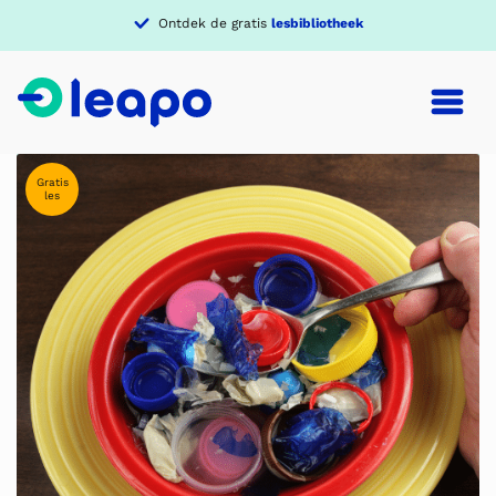
Ontdek de gratis
lesbibliotheek
Gratis
les