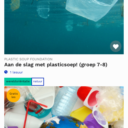
Fav
PLASTIC SOUP FOUNDATION
Aan de slag met plasticsoep! (groep 7-8)
1 lesuur
wereldoriëntatie
natuur
Gratis
les