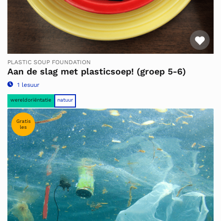
Fav
PLASTIC SOUP FOUNDATION
Aan de slag met plasticsoep! (groep 5-6)
1 lesuur
wereldoriëntatie
natuur
Gratis
les