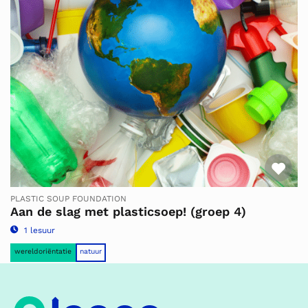
Fav
PLASTIC SOUP FOUNDATION
Aan de slag met plasticsoep! (groep 4)
1 lesuur
wereldoriëntatie
natuur