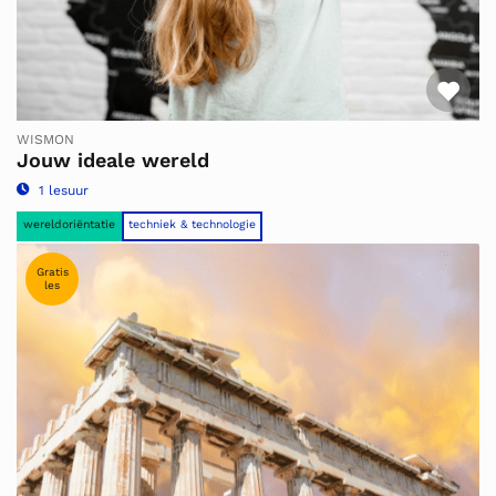
Fav
WISMON
Jouw ideale wereld
1 lesuur
wereldoriëntatie
techniek & technologie
Gratis
les