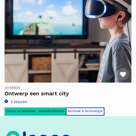
Fav
WISMON
Ontwerp een smart city
2 lesuren
natuur en techniek
wereldoriëntatie
techniek & technologie