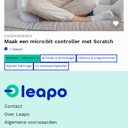
Fav
CODEKINDEREN
Maak een micro:bit controller met Scratch
1 lesuur
techniek
informatica
techniek & technologie
robotica & programmeren
digitale fabricage
ict-basisvaardigheden
Contact
Over Leapo
Algemene voorwaarden