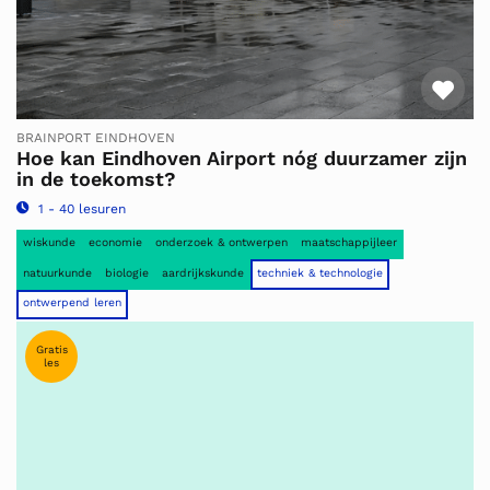
Fav
BRAINPORT EINDHOVEN
Hoe kan Eindhoven Airport nóg duurzamer zijn
in de toekomst?
1 - 40 lesuren
wiskunde
economie
onderzoek & ontwerpen
maatschappijleer
natuurkunde
biologie
aardrijkskunde
techniek & technologie
ontwerpend leren
Gratis
les