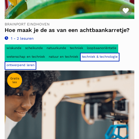
Fav
BRAINPORT EINDHOVEN
Hoe maak je de as van een achtbaankarretje?
1 - 2 lesuren
wiskunde
scheikunde
natuurkunde
techniek
loopbaanoriëntatie
wetenschap en techniek
natuur en techniek
techniek & technologie
ontwerpend leren
Gratis
les