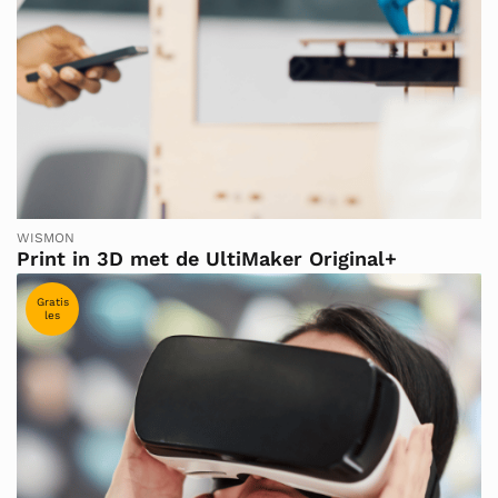
WISMON
Print in 3D met de UltiMaker Original+
Gratis
les