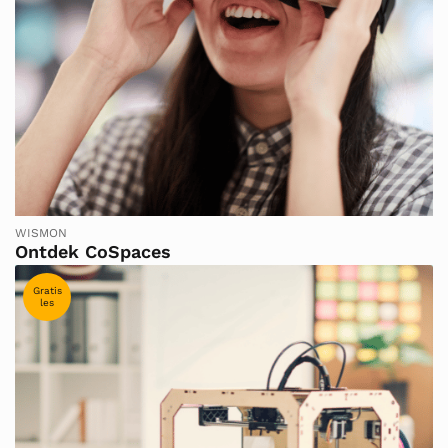
WISMON
Ontdek CoSpaces
Gratis
les