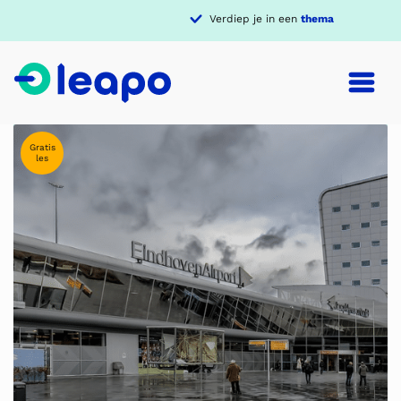
Verdiep je in een
thema
Gratis
les