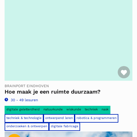
Fav
BRAINPORT EINDHOVEN
Hoe maak je een ruimte duurzaam?
30 - 49 lesuren
digitale geletterdheid
natuurkunde
wiskunde
techniek
nask
techniek & technologie
ontwerpend leren
robotica & programmeren
onderzoeken & ontwerpen
digitale fabricage