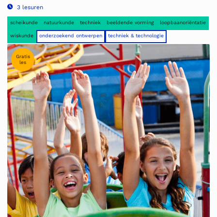
3 lesuren
scheikunde
natuurkunde
techniek
beeldende vorming
loopbaanoriëntatie
wiskunde
onderzoekend ontwerpen
techniek & technologie
Gratis
les