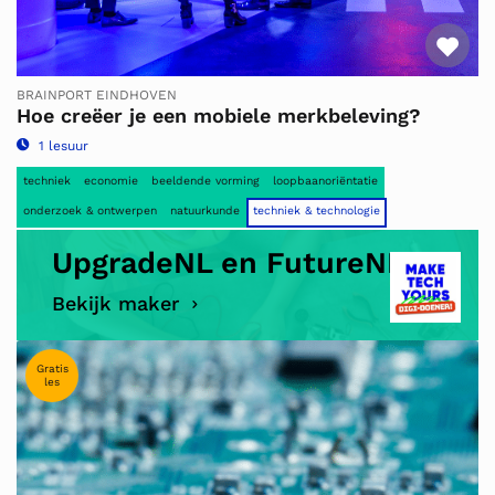
Fav
BRAINPORT EINDHOVEN
Hoe creëer je een mobiele merkbeleving?
1 lesuur
techniek
economie
beeldende vorming
loopbaanoriëntatie
onderzoek & ontwerpen
natuurkunde
techniek & technologie
UpgradeNL en FutureNL
Bekijk maker
Gratis
les