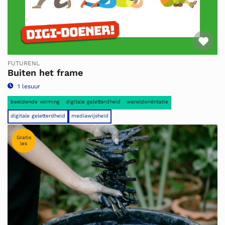
Fav
FUTURENL
Buiten het frame
1 lesuur
beeldende vorming
digitale geletterdheid
wereldoriëntatie
digitale geletterdheid
mediawijsheid
Gratis
les