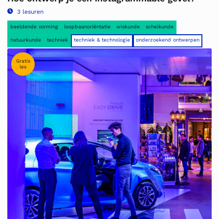
3 lesuren
beeldende vorming
loopbaanoriëntatie
wiskunde
scheikunde
natuurkunde
techniek
techniek & technologie
onderzoekend ontwerpen
Gratis
les