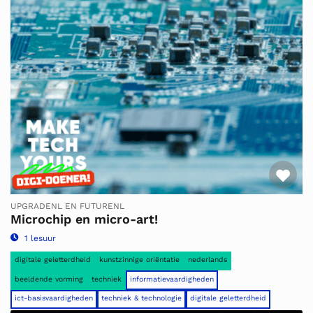
Fav
UPGRADENL EN FUTURENL
Microchip en micro-art!
1 lesuur
digitale geletterdheid
kunstzinnige oriëntatie
nederlands
beeldende vorming
techniek
informatievaardigheden
ict-basisvaardigheden
techniek & technologie
digitale geletterdheid