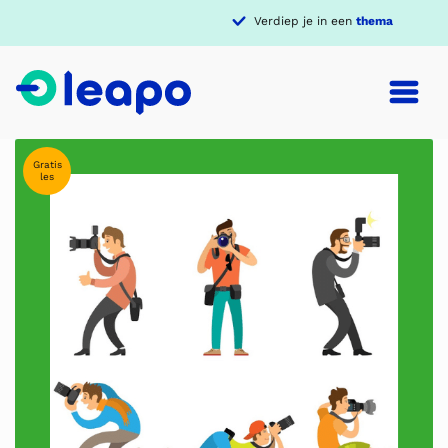
Verdiep je in een
thema
Gratis
les