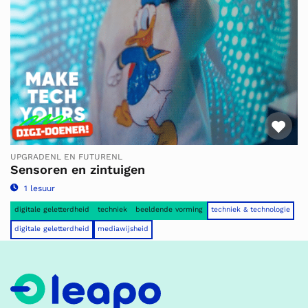
Fav
UPGRADENL EN FUTURENL
Sensoren en zintuigen
1 lesuur
digitale geletterdheid
techniek
beeldende vorming
techniek & technologie
digitale geletterdheid
mediawijsheid