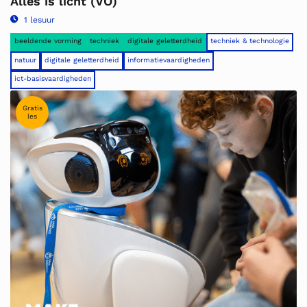
Alles is licht (VO)
1 lesuur
beeldende vorming
techniek
digitale geletterdheid
techniek & technologie
natuur
digitale geletterdheid
informatievaardigheden
ict-basisvaardigheden
Gratis
les