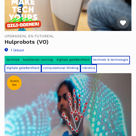
Fav
UPGRADENL EN FUTURENL
Hulprobots (VO)
1 lesuur
techniek
beeldende vorming
digitale geletterdheid
techniek & technologie
digitale geletterdheid
computational thinking
robotica
Gratis
les