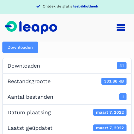
Ontdek de gratis
lesbibliotheek
Downloaden
Downloaden
41
Bestandsgrootte
333.86 KB
Aantal bestanden
1
Datum plaatsing
maart 7, 2022
Laatst geüpdatet
maart 7, 2022