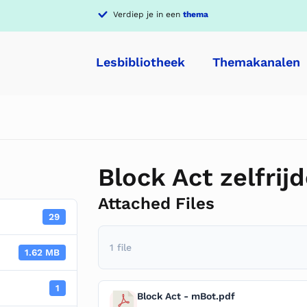
Verdiep je in een
thema
Lesbibliotheek
Themakanalen
Block Act zelfri
Attached Files
29
1 file
1.62 MB
1
Block Act - mBot.pdf