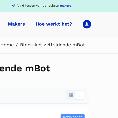
Vind lessen van de leukste
makers
Makers
Hoe werkt het?
Home
Block Act zelfrijdende mBot
jdende mBot
Downloaden