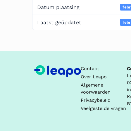
Datum plaatsing
febr
Laatst geüpdatet
febr
Contact
C
L
Over Leapo
0
Algemene
i
voorwaarden
K
Privacybeleid
B
Veelgestelde vragen