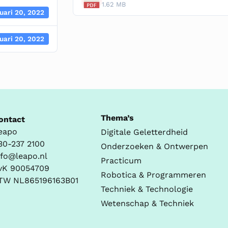
1.62 MB
uari 20, 2022
uari 20, 2022
Thema’s
ontact
eapo
Digitale Geletterdheid
30-237 2100
Onderzoeken & Ontwerpen
nfo@leapo.nl
Practicum
vK 90054709
Robotica & Programmeren
TW NL865196163B01
Techniek & Technologie
Wetenschap & Techniek