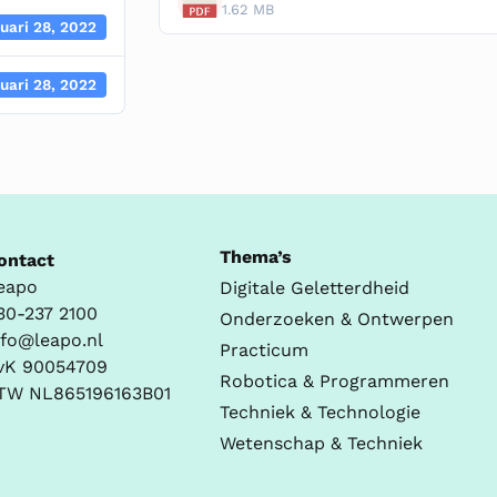
1.62 MB
uari 28, 2022
uari 28, 2022
Thema’s
ontact
eapo
Digitale Geletterdheid
30-237 2100
Onderzoeken & Ontwerpen
nfo@leapo.nl
Practicum
vK 90054709
Robotica & Programmeren
TW NL865196163B01
Techniek & Technologie
Wetenschap & Techniek