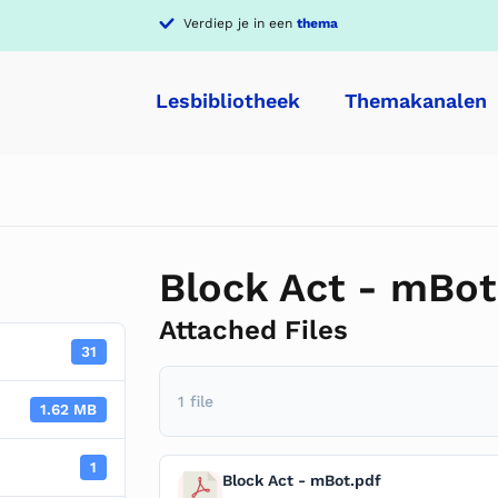
Verdiep je in een
thema
Lesbibliotheek
Themakanalen
Block Act - mBot
Attached Files
31
1 file
1.62 MB
1
Block Act - mBot.pdf