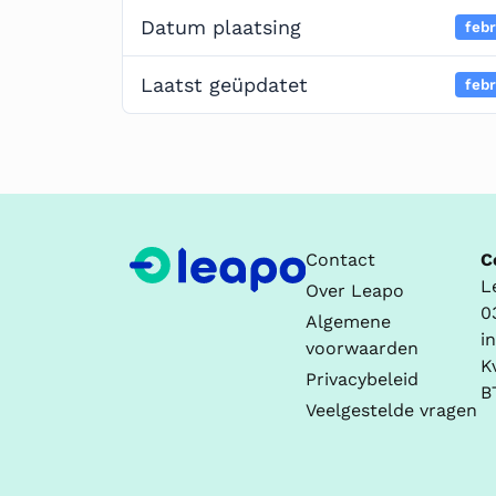
Datum plaatsing
febr
Laatst geüpdatet
febr
Contact
C
L
Over Leapo
0
Algemene
i
voorwaarden
K
Privacybeleid
B
Veelgestelde vragen