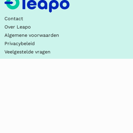
Contact
Over Leapo
Algemene voorwaarden
Privacybeleid
Veelgestelde vragen
Contact
Leapo
030-237 2100
info@leapo.nl
KvK 90054709
BTW NL865196163B01
Thema’s
Digitale Geletterdheid
Onderzoeken & Ontwerpen
Practicum