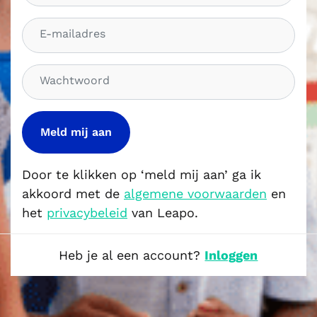
a
E
m
-
m
W
a
a
i
c
l
h
a
t
d
w
r
o
Door te klikken op ‘meld mij aan’ ga ik
e
o
akkoord met de
algemene voorwaarden
en
s
r
het
privacybeleid
van Leapo.
d
Heb je al een account?
Inloggen