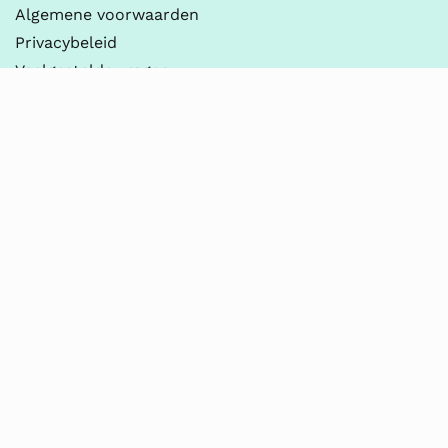
Algemene voorwaarden
Privacybeleid
Veelgestelde vragen
Contact
Leapo
030-237 2100
info@leapo.nl
KvK 90054709
BTW NL865196163B01
Thema’s
Digitale Geletterdheid
Onderzoeken & Ontwerpen
Practicum
Robotica & Programmeren
Techniek & Technologie