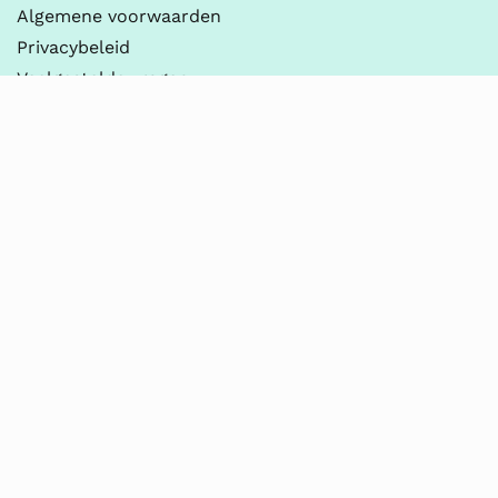
Algemene voorwaarden
Privacybeleid
Veelgestelde vragen
Contact
Leapo
030-237 2100
info@leapo.nl
KvK 90054709
BTW NL865196163B01
Thema’s
Digitale Geletterdheid
Onderzoeken & Ontwerpen
Practicum
Robotica & Programmeren
Techniek & Technologie